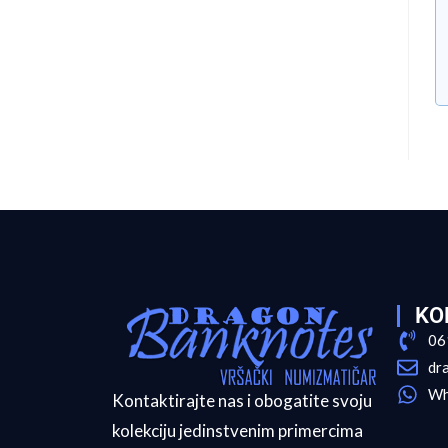
KO
06
dr
Wh
Kontaktirajte nas i obogatite svoju
kolekciju jedinstvenim primercima