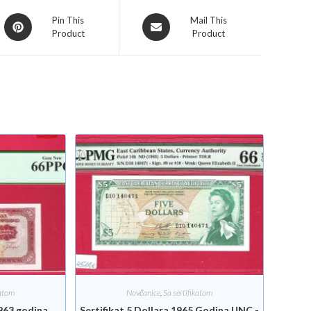
Pin This
Mail This
Product
Product
katom
Novčanice
,
Sa sertifikatom
1963 godina
Sertifikat 5 Dollara 1965 Godina UNC -