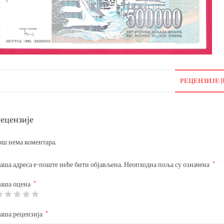
РЕЦЕНЗИЈЕ (
ецензије
ош нема коментара.
аша адреса е-поште неће бити објављена.
Неопходна поља су означена
*
аша оцена
*
аша рецензија
*