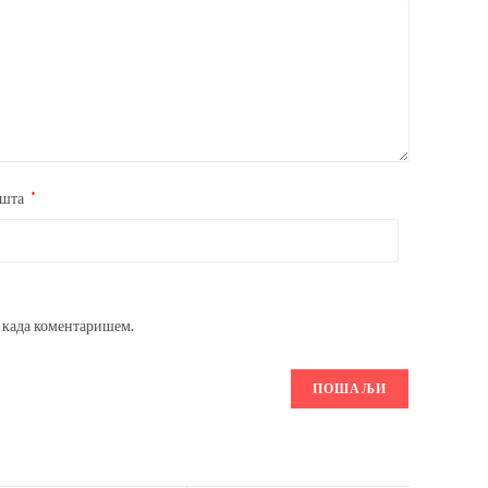
ошта
*
т када коментаришем.