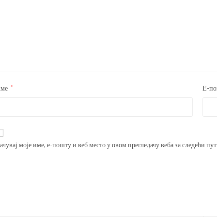
Име
*
Е-п
ачувај моје име, е-пошту и веб место у овом прегледачу веба за следећи пу