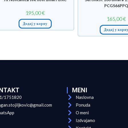
PCGS66PP
195,00
€
165,00
€
Додај у корпу
Додај у корп
NTAKT
MENI
1/1751820
Naslovna
agan.stojiljkovic@gmail.com
Ponuda
atsApp
O meni
Izdvajamo
Kontakt