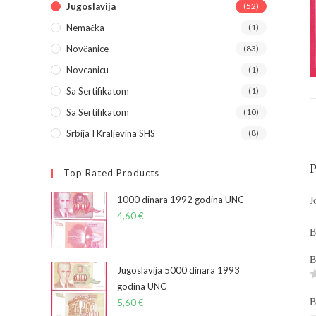
Jugoslavija
(52)
Nemačka
(1)
Novčanice
(83)
Novcanicu
(1)
Sa Sertifikatom
(1)
Sa Sertifikatom
(10)
Srbija I Kraljevina SHS
(8)
Р
Top Rated Products
Ј
1000 dinara 1992 godina UNC
4,60
€
В
В
Jugoslavija 5000 dinara 1993
godina UNC
В
5,60
€