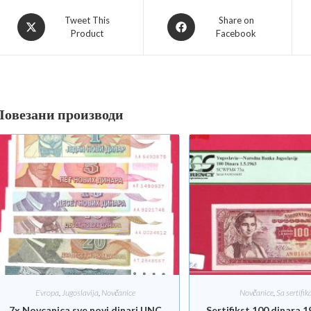
Tweet This
Share on
Product
Facebook
Повезани производи
Evropa
,
Jugoslavija
,
Novčanice
Novčanice
,
Sa sertifi
7x Novcanica sve novi dinari UNC
Sertifikst 100 dinara 