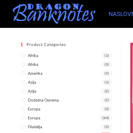
NASLOV
Product Categories
Afrika
(1)
Afrika
(3)
Amerika
(5)
Azija
(1)
Azija
(2)
Dodatna Oprema
(2)
Evropa
(3)
Evropa
(64)
Filatelija
(5)