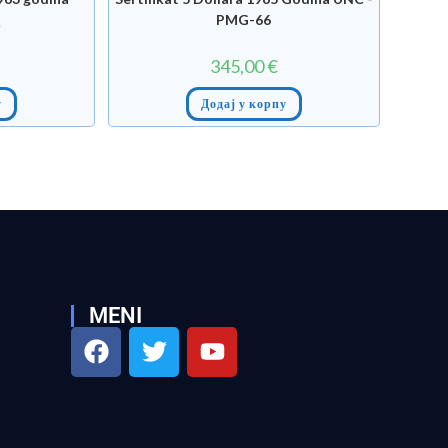
Q
PMG-66
345,00
€
у
Додај у корпу
MENI