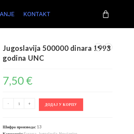
ANJE
KONTAKT
Jugoslavija 500000 dinara 1993
godina UNC
7,50
€
-
+
ДОДАЈ У КОРПУ
Шифра производа:
13
Категорије:
Evropa
,
Jugoslavija
,
Novčanice